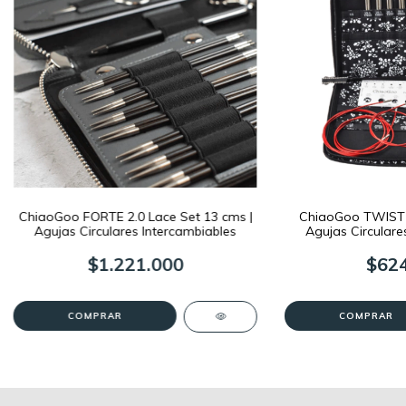
ChiaoGoo FORTE 2.0 Lace Set 13 cms |
ChiaoGoo TWIST L
Agujas Circulares Intercambiables
Agujas Circulare
$1.221.000
$624
COMPRAR