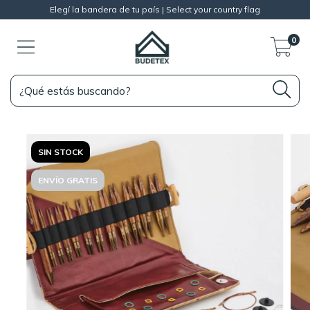
Elegí la bandera de tu país | Select your country flag
0
SIN STOCK
ENVÍO GRATIS