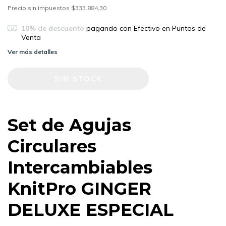
Precio sin impuestos
$333.884,30
10% de descuento
pagando con Efectivo en Puntos de
Venta
Ver más detalles
Set de Agujas
Circulares
Intercambiables
KnitPro GINGER
DELUXE ESPECIAL