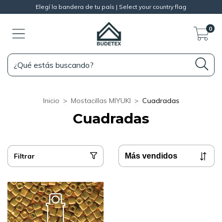
Elegí la bandera de tu país | Select your country flag
0
Inicio
>
Mostacillas MIYUKI
>
Cuadradas
Cuadradas
Filtrar