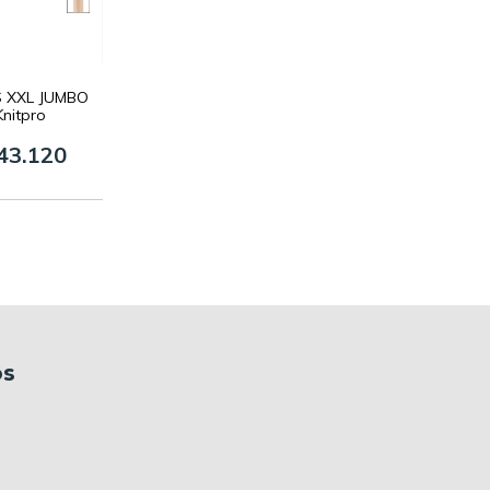
S XXL JUMBO
Knitpro
43.120
os