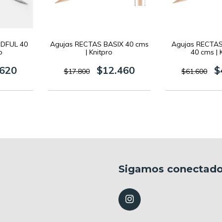
NDFUL 40
Agujas RECTAS BASIX 40 cms
Agujas RECTA
o
| Knitpro
40 cms | 
.620
$12.460
$
$17.800
$61.600
Sigamos conectad