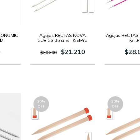
RGONOMIC
Agujas RECTAS NOVA
Agujas RECTAS 
YM
CUBICS 35 cms | KnitPro
KnitP
0
$21.210
$28.
$30.300
30
%
30
%
OFF
OFF