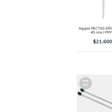
Agujas RECTAS E
40 cms | PR
$21.60
30
%
OFF