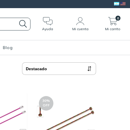
0
Ayuda
Mi cuenta
Mi carrito
Blog
30
%
OFF