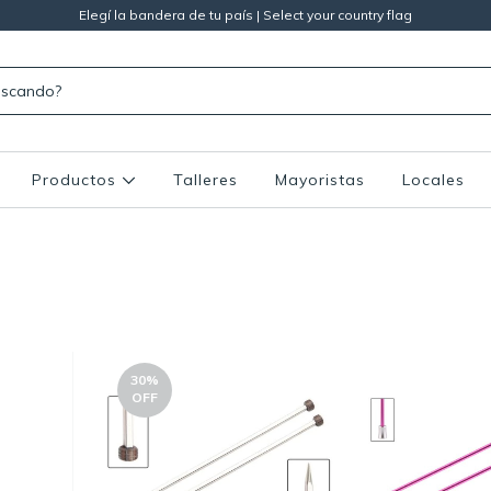
Elegí la bandera de tu país | Select your country flag
Productos
Talleres
Mayoristas
Locales
30
%
OFF