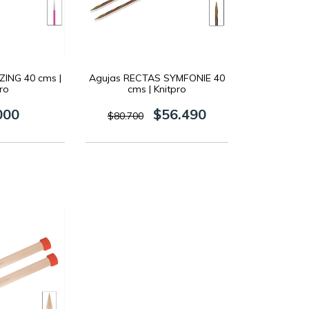
ZING 40 cms |
Agujas RECTAS SYMFONIE 40
ro
cms | Knitpro
000
$56.490
$80.700