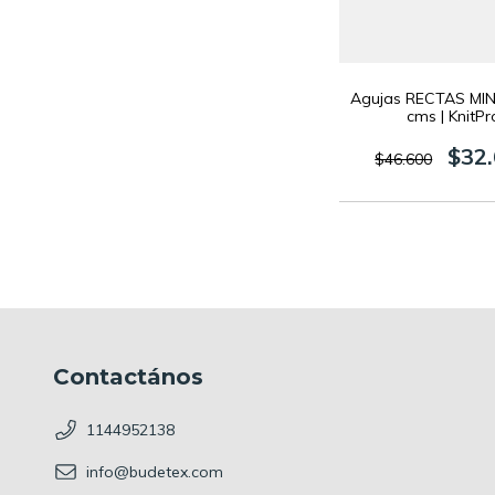
Agujas RECTAS MI
cms | KnitPr
$32
$46.600
Contactános
1144952138
info@budetex.com