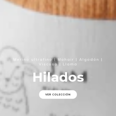
Merino ultrafino | Mohair | Algodón |
Viscosa | Llama
Hilados
VER COLECCIÓN