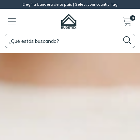
Elegí la bandera de tu país | Select your country flag
0