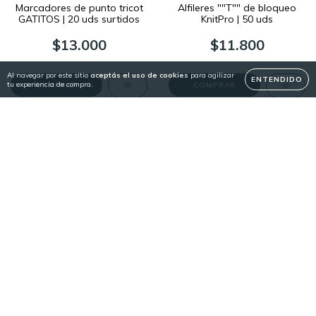
Marcadores de punto tricot
Alfileres ""T"" de bloqueo
GATITOS | 20 uds surtidos
KnitPro | 50 uds
$13.000
$11.800
Al navegar por este sitio
aceptás el uso de cookies
para agilizar
ENTENDIDO
tu experiencia de compra.
COMPRAR
SIN STOCK
ENVÍO GRATIS
Bloqueadores de Tejido de
Set KnitPro MINDFUL
4 & 8 agujas | KnitPro
GRATITUDE | Agujas