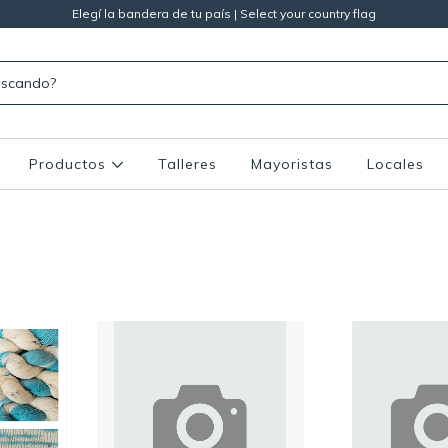
Elegí la bandera de tu país | Select your country flag
Productos
Talleres
Mayoristas
Locales