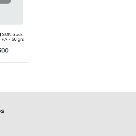
 SOKI Sock |
 PA - 50 grs
500
os