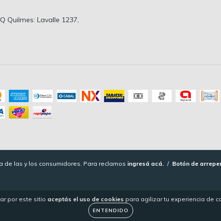
 HQ Quilmes: Lavalle 1237,
 de las y los consumidores. Para reclamos
ingresá acá.
/
Botón de arrepe
ar por este sitio
aceptás el uso de cookies
para agilizar tu experiencia de 
ENTENDIDO