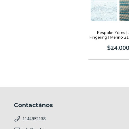
Bespoke Yarns |
Fingering | Merino 2
grs
$24.00
Contactános
1144952138