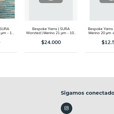
 SURA
Bespoke Yarns | SURA
Bespoke Yarns |
1 µm - 100
Worsted | Merino 21 µm - 100
Merino 20 µm +
grs
0
$24.000
$12.
Sigamos conectad