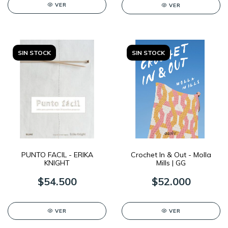
VER
VER
SIN STOCK
SIN STOCK
PUNTO FACIL - ERIKA
Crochet In & Out - Molla
KNIGHT
Mills | GG
$54.500
$52.000
VER
VER