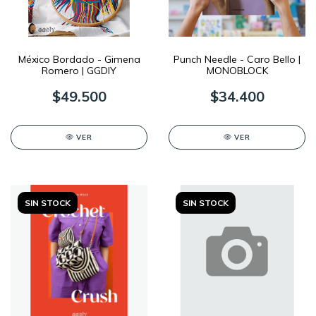
México Bordado - Gimena
Punch Needle - Caro Bello |
Romero | GGDIY
MONOBLOCK
$49.500
$34.400
VER
VER
SIN STOCK
SIN STOCK