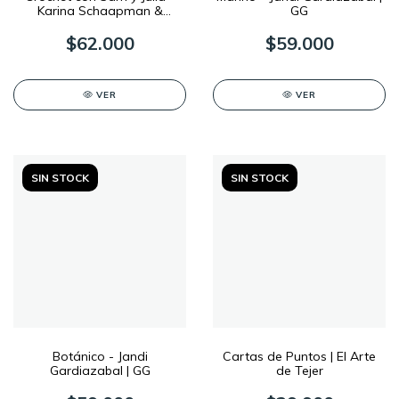
Karina Schaapman &
GG
Kimberly Zwaans | GG
$62.000
$59.000
VER
VER
SIN STOCK
SIN STOCK
Botánico - Jandi
Cartas de Puntos | El Arte
Gardiazabal | GG
de Tejer