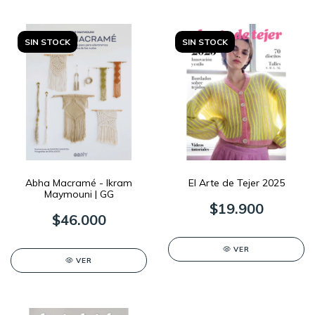
SIN STOCK
SIN STOCK
Abha Macramé - Ikram
El Arte de Tejer 2025
Maymouni | GG
$19.900
$46.000
VER
VER