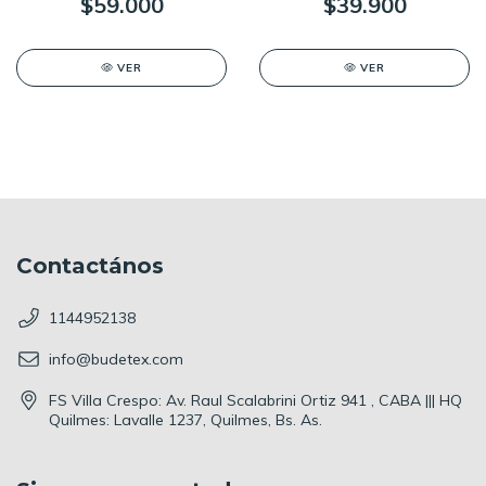
$59.000
$39.900
VER
VER
Contactános
1144952138
info@budetex.com
FS Villa Crespo: Av. Raul Scalabrini Ortiz 941 , CABA ||| HQ
Quilmes: Lavalle 1237, Quilmes, Bs. As.