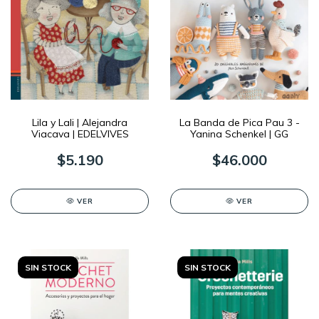
Lila y Lali | Alejandra
La Banda de Pica Pau 3 -
Viacava | EDELVIVES
Yanina Schenkel | GG
$5.190
$46.000
VER
VER
SIN STOCK
SIN STOCK