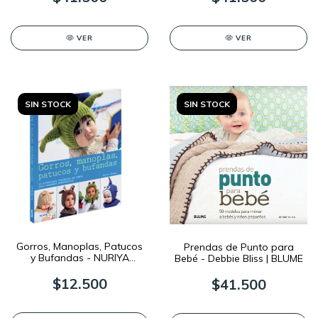
VER
VER
SIN STOCK
SIN STOCK
Gorros, Manoplas, Patucos
Prendas de Punto para
y Bufandas - NURIYA
Bebé - Debbie Bliss | BLUME
KHEGAY
$12.500
$41.500