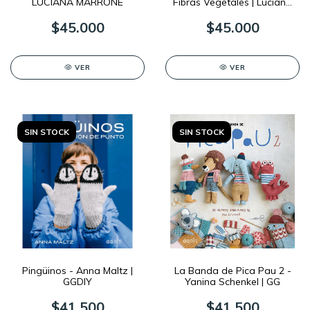
LUCIANA MARRONE
Fibras Vegetales | Luciana
Marrone
$45.000
$45.000
VER
VER
SIN STOCK
SIN STOCK
Pingüinos - Anna Maltz |
La Banda de Pica Pau 2 -
GGDIY
Yanina Schenkel | GG
$41.500
$41.500