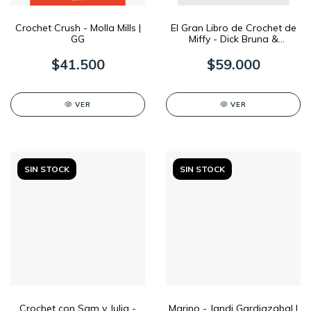
Crochet Crush - Molla Mills |
El Gran Libro de Crochet de
GG
Miffy - Dick Bruna &
Kimberley Zwaans | GG
$41.500
$59.000
VER
VER
SIN STOCK
SIN STOCK
Crochet con Sam y Julia -
Marino - Jandi Gardiazabal |