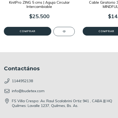
KnitPro ZING 5 cms | Aguja Circular
Cable Giratorio 
Intercambiable
MINDFUL 
$25.500
$14
COMPRAR
COMPRAR
Contactános
1144952138
info@budetex.com
FS Villa Crespo: Av. Raul Scalabrini Ortiz 941 , CABA ||| HQ
Quilmes: Lavalle 1237, Quilmes, Bs. As.