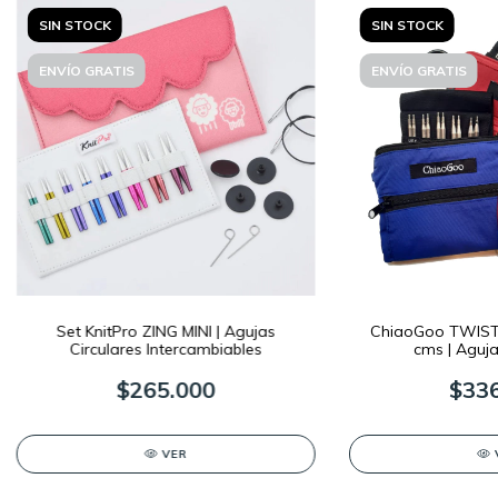
SIN STOCK
SIN STOCK
ENVÍO GRATIS
ENVÍO GRATIS
Set KnitPro ZING MINI | Agujas
ChiaoGoo TWIST 
Circulares Intercambiables
cms | Aguja
Interca
$265.000
$336
VER