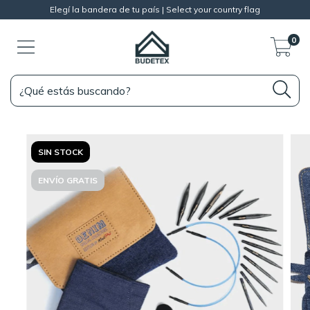
Elegí la bandera de tu país | Select your country flag
0
SIN STOCK
ENVÍO GRATIS