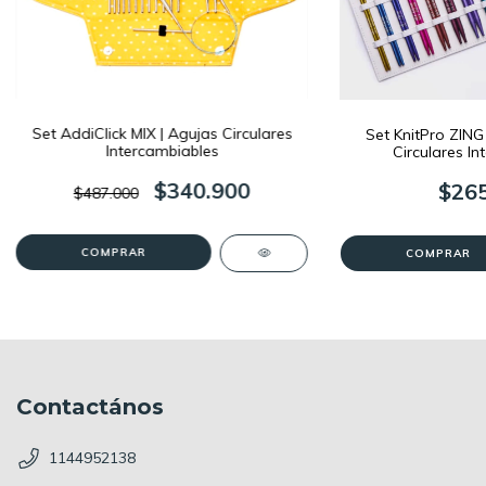
Set AddiClick MIX | Agujas Circulares
Set KnitPro ZING
Intercambiables
Circulares In
$340.900
$265
$487.000
Contactános
1144952138