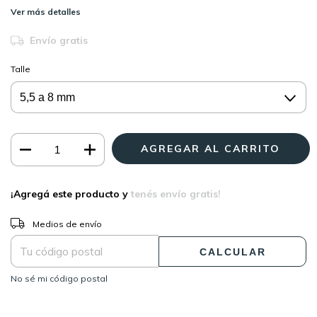
Ver más detalles
Envío gratis
Talle
¡Agregá este producto y
tenés envío gratis!
CAMBIAR CP
Entregas para el CP:
Medios de envío
CALCULAR
No sé mi código postal