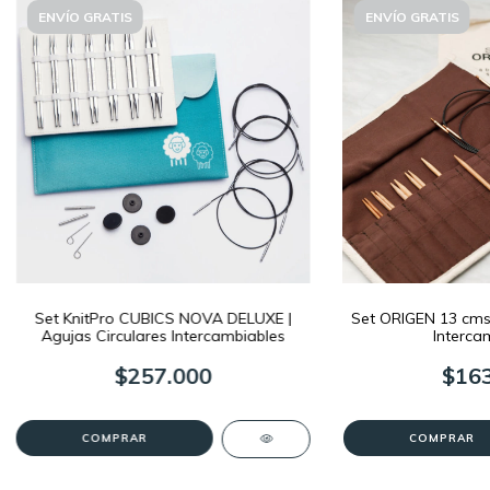
ENVÍO GRATIS
ENVÍO GRATIS
Set KnitPro CUBICS NOVA DELUXE |
Set ORIGEN 13 cms 
Agujas Circulares Intercambiables
Interca
$257.000
$163
COMPRAR