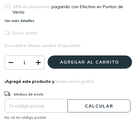
10% de descuento
pagando con Efectivo en Puntos de
Venta
Ver más detalles
Envío gratis
Es nuestra última unidad disponible!
¡Agregá este producto y
tenés envío gratis!
CAMBIAR CP
Entregas para el CP:
Medios de envío
CALCULAR
No sé mi código postal