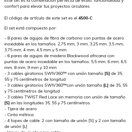
Este set es la combinación perfecta de estilo, funcionalidad y
confort para elevar tus proyectos circulares.
El código de artículo de este set es el
4500-C
El set está compuesto por:
- 8 pares de agujas de fibra de carbono con puntas de acero
inoxidable en los tamaños: 2,75 mm, 3 mm, 3,25 mm, 3,5 mm,
3,75 mm, 4 mm, 4,5 mm y 5 mm
- 6 pares de agujas de madera Blackwood africana con
puntas de acero inoxidable en los tamaños: 5,5 mm, 6 mm, 6,5
mm, 8 mm, 9 mm y 10 mm
- 3 cables giratorios SWIV360™ con unión tamaño
[S]
de 35,
55 y 75 centímetros de longitud
- 3 cables giratorios SWIV360™con unión tamaño
[L]
de 35, 55
y 75 centímetros de longitud
- 3 cables TWIST Red Lace sin memoria con unión de tamaño
[S]
en las longitudes 35, 55 y 75 centímetros.
- Tijera de acero
- Cinta métrica
- 4 topes de cable: 2 con tamaño de unión [S] y 2 con tamaño
de unión [L]