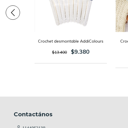
OLD | KnitPro
Crochet desmontable AddiColours
Croc
0
$9.380
$13.400
Contactános
1144952138