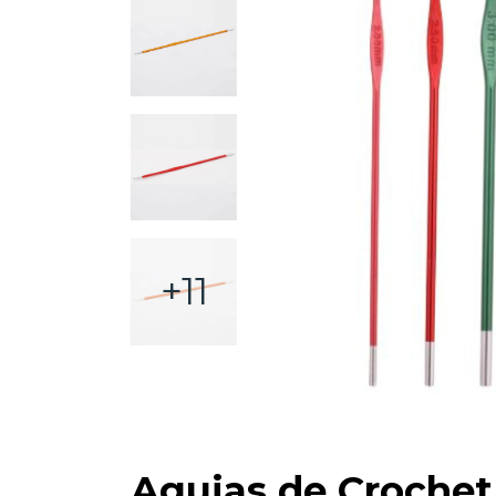
+11
Agujas de Crochet