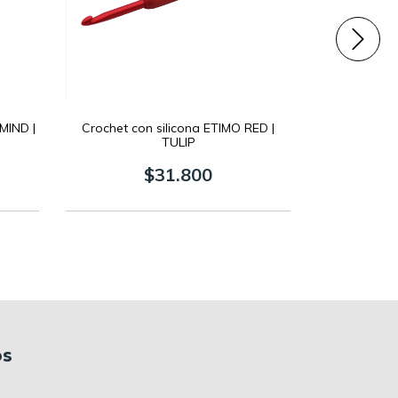
MIND |
Crochet con silicona ETIMO RED |
Crochet con
TULIP
$31.800
os