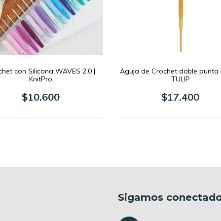
het con Silicona WAVES 2.0 |
Aguja de Crochet doble punta 
KnitPro
TULIP
$10.600
$17.400
Sigamos conectad