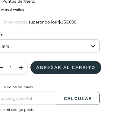
Puntos de Venta
 más detalles
Envío gratis
superando los
$150.000
le
CAMBIAR CP
regas para el CP:
Medios de envío
CALCULAR
sé mi código postal