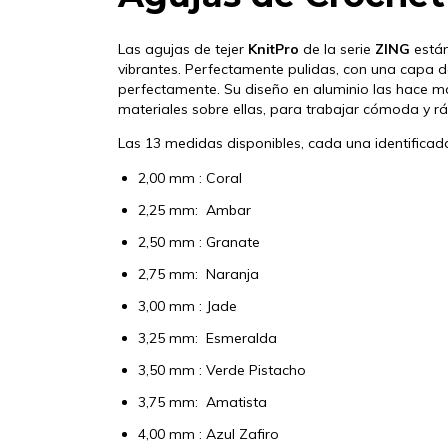
Las agujas de tejer
KnitPro
de la serie
ZING
están
vibrantes. Perfectamente pulidas, con una capa de
perfectamente. Su diseño en aluminio las hace má
materiales sobre ellas, para trabajar cómoda y r
Las 13 medidas disponibles, cada una identificada 
2,00 mm : Coral
2,25 mm: Ambar
2,50 mm : Granate
2,75 mm: Naranja
3,00 mm : Jade
3,25 mm: Esmeralda
3,50 mm : Verde Pistacho
3,75 mm: Amatista
4,00 mm : Azul Zafiro