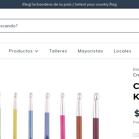
Elegí la bandera de tu país | Select your country flag
Productos
Talleres
Mayoristas
Locales
Ini
Cr
C
K
Pre