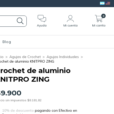
0
Ayuda
Mi cuenta
Mi carrito
Blog
cio
>
Agujas de Crochet
>
Agujas Individuales
>
ochet de aluminio KNITPRO ZING
rochet de aluminio
NITPRO ZING
$9.900
cio sin impuestos
$8.181,82
10% de descuento
pagando con Efectivo en