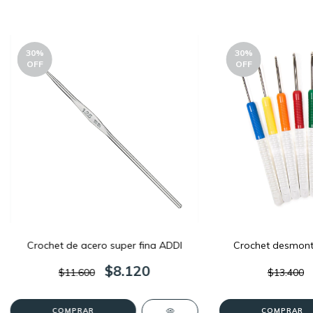
30
%
30
%
OFF
OFF
Crochet de acero super fina ADDI
Crochet desmont
$8.120
$11.600
$13.400
COMPRAR
COMPRAR