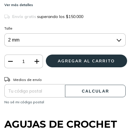
Ver más detalles
Envío gratis
superando los
$150.000
Talle
CAMBIAR CP
Entregas para el CP:
Medios de envío
CALCULAR
No sé mi código postal
AGUJAS DE CROCHET