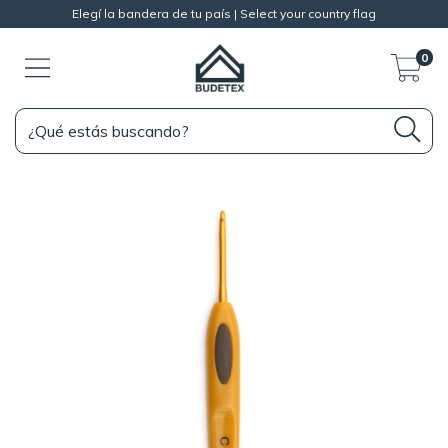
Elegí la bandera de tu país | Select your country flag
0