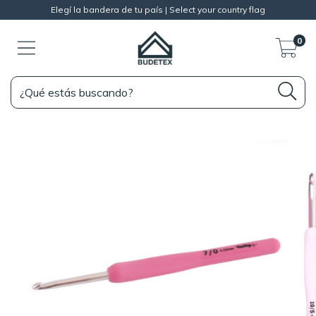
Elegí la bandera de tu país | Select your country flag
0