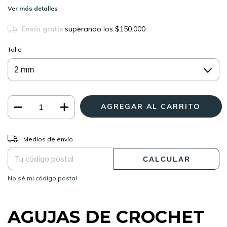
Ver más detalles
Envío gratis
superando los
$150.000
Talle
CAMBIAR CP
Entregas para el CP:
Medios de envío
CALCULAR
No sé mi código postal
AGUJAS DE CROCHET