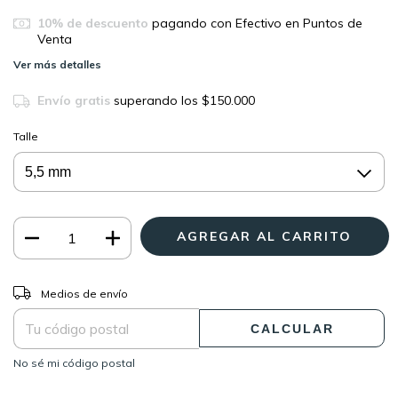
10% de descuento
pagando con Efectivo en Puntos de
Venta
Ver más detalles
Envío gratis
superando los
$150.000
Talle
CAMBIAR CP
Entregas para el CP:
Medios de envío
CALCULAR
No sé mi código postal