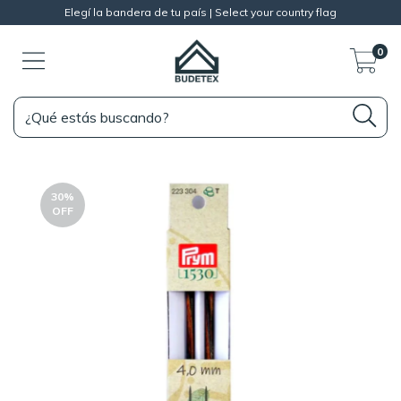
Elegí la bandera de tu país | Select your country flag
0
30
%
OFF