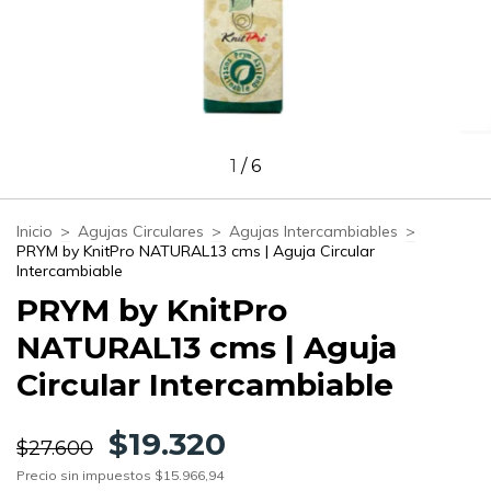
1
/
6
Inicio
>
Agujas Circulares
>
Agujas Intercambiables
>
PRYM by KnitPro NATURAL13 cms | Aguja Circular
Intercambiable
PRYM by KnitPro
NATURAL13 cms | Aguja
Circular Intercambiable
$19.320
$27.600
Precio sin impuestos
$15.966,94