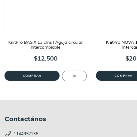
KnitPro BASIX 13 cms | Aguja circular
KnitPro NOVA 10
Intercambiable
Interca
$12.500
$20
COMPRAR
COMPRAR
Contactános
1144952138