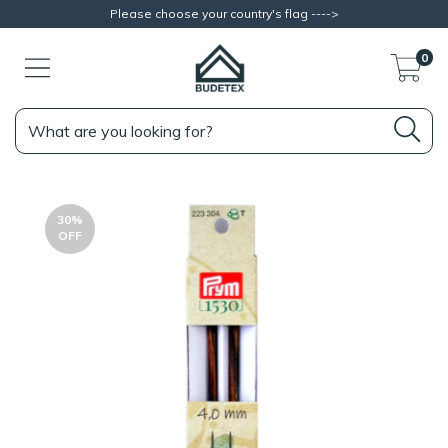
Please choose your country's flag ---->
0
30
%
OFF