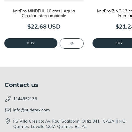
KnitPro MINDFUL 10 cms | Aguja
KnitPro ZING 13 cm
Circular Intercambiable
Interca
$22.68 USD
$21.2
BUY
BUY
Contact us
1144952138
info@budetex.com
FS Villa Crespo: Av. Raul Scalabrini Ortiz 941 , CABA ||| HQ
Quilmes: Lavalle 1237, Quilmes, Bs. As.