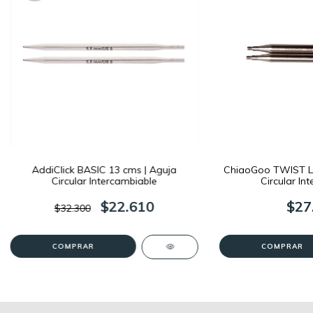
AddiClick BASIC 13 cms | Aguja
ChiaoGoo TWIST La
Circular Intercambiable
Circular In
$22.610
$27
$32.300
COMPRAR
COMPRAR