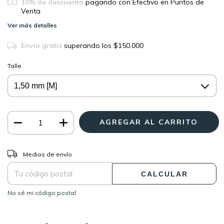
10% de descuento
pagando con Efectivo en Puntos de
Venta
Ver más detalles
Envío gratis
superando los
$150.000
Talle
CAMBIAR CP
Entregas para el CP:
Medios de envío
CALCULAR
No sé mi código postal