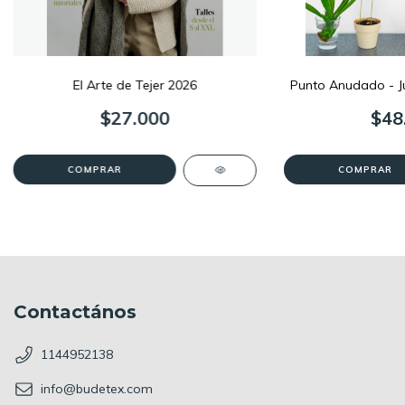
El Arte de Tejer 2026
Punto Anudado - Ju
$27.000
$48
Contactános
1144952138
info@budetex.com