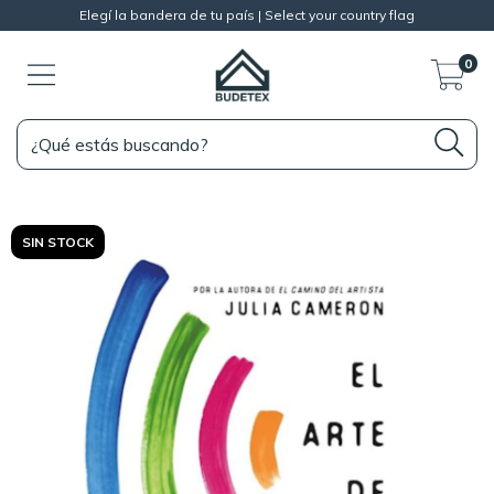
Elegí la bandera de tu país | Select your country flag
0
SIN STOCK