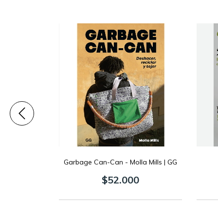
 2 - Yanina
Garbage Can-Can - Molla Mills | GG
GG
$52.000
0