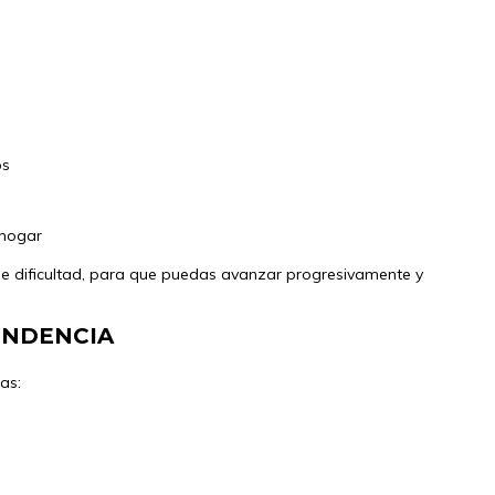
os
 hogar
 de dificultad, para que puedas avanzar progresivamente y
ENDENCIA
as: