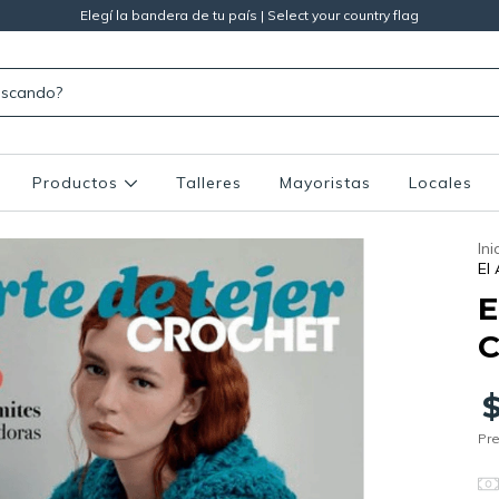
Elegí la bandera de tu país | Select your country flag
Productos
Talleres
Mayoristas
Locales
Ini
El
E
C
Pre