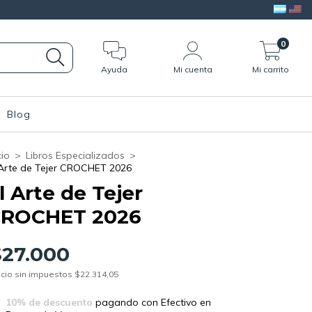
0
Ayuda
Mi cuenta
Mi carrito
Blog
cio
>
Libros Especializados
>
 Arte de Tejer CROCHET 2026
l Arte de Tejer
ROCHET 2026
$27.000
cio sin impuestos
$22.314,05
10% de descuento
pagando con Efectivo en