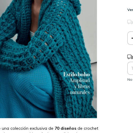
Ver
Ent
No 
 una colección exclusiva de
70 diseños
de crochet