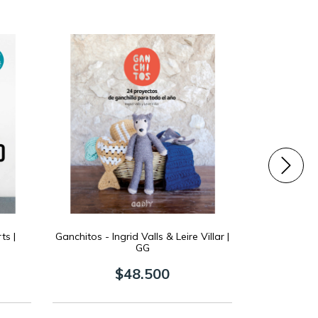
ts |
Ganchitos - Ingrid Valls & Leire Villar |
Upcycle - R
GG
$48.500