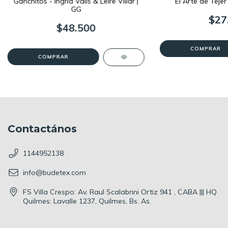
Ganchitos - Ingrid Valls & Leire Villar |
El Arte de Tej
GG
$27
$48.500
Contactános
1144952138
info@budetex.com
FS Villa Crespo: Av. Raul Scalabrini Ortiz 941 , CABA ||| HQ
Quilmes: Lavalle 1237, Quilmes, Bs. As.