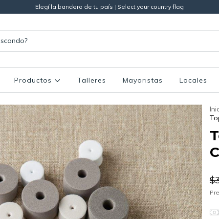
Elegí la bandera de tu país | Select your country flag
Productos
Talleres
Mayoristas
Locales
Ini
To
T
C
$
Pre