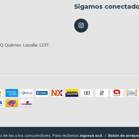
Sigamos conectad
 HQ Quilmes: Lavalle 1237,
 de las y los consumidores. Para reclamos
ingresá acá.
/
Botón de arrepe