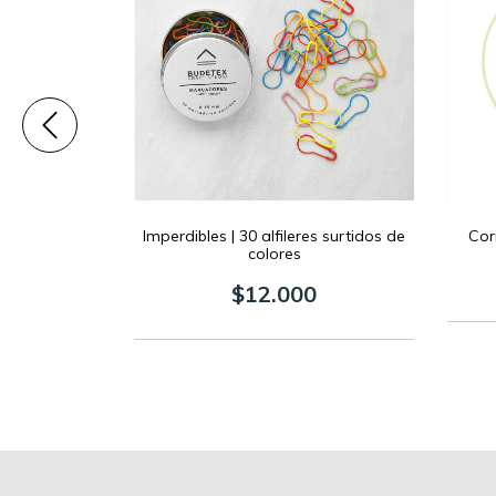
ck x 3 uds
Imperdibles | 30 alfileres surtidos de
Cor
colores
0
$12.000