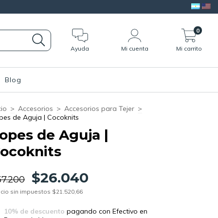
0
Ayuda
Mi cuenta
Mi carrito
Blog
cio
>
Accesorios
>
Accesorios para Tejer
>
pes de Aguja | Cocoknits
opes de Aguja |
ocoknits
$26.040
37.200
cio sin impuestos
$21.520,66
10% de descuento
pagando con Efectivo en