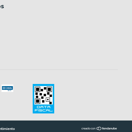
os
ntimiento