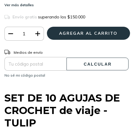
Ver más detalles
Envío gratis
superando los
$150.000
CAMBIAR CP
Entregas para el CP:
Medios de envío
CALCULAR
No sé mi código postal
SET DE 10 AGUJAS DE
CROCHET de viaje -
TULIP