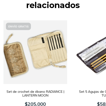
relacionados
ENVÍO GRATIS
Set de crochet de ébano RADIANCE |
Set 5 Agujas de C
LANTERN MOON
TU
$205.000
$58