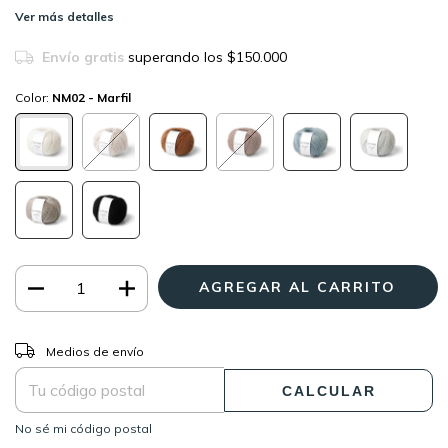
Ver más detalles
Envío gratis
superando los
$150.000
Color:
NM02 - Marfil
CAMBIAR CP
Entregas para el CP:
Medios de envío
CALCULAR
No sé mi código postal