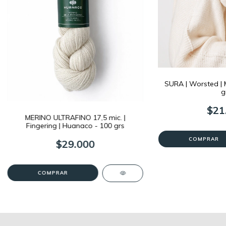
SURA | Worsted | 
g
$21
MERINO ULTRAFINO 17,5 mic. |
Fingering | Huanaco - 100 grs
COMPRAR
$29.000
COMPRAR