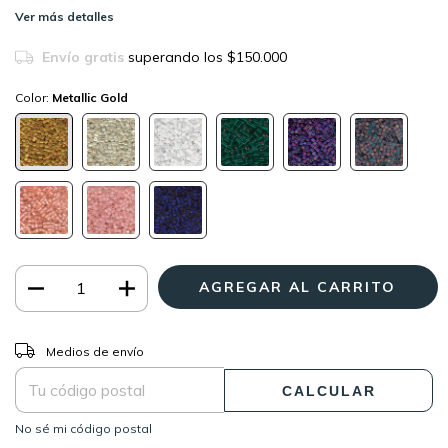
Ver más detalles
Envío gratis
superando los
$150.000
Color:
Metallic Gold
CAMBIAR CP
Entregas para el CP:
Medios de envío
CALCULAR
No sé mi código postal