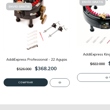
ENVÍO GRATIS
ENVÍO GRATIS
AddiExpress King
AddiExpress Professional - 22 Agujas
$822.000
$368.200
$526.000