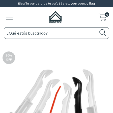
Elegí la bandera de tu país | Select your country flag
0
30
%
OFF