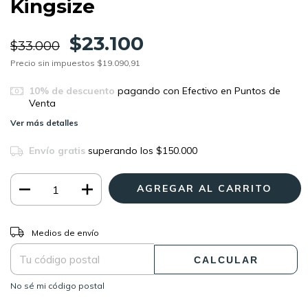
Kingsize
$23.100
$33.000
Precio sin impuestos
$19.090,91
10% de descuento
pagando con Efectivo en Puntos de
Venta
Ver más detalles
Envío gratis
superando los
$150.000
CAMBIAR CP
Entregas para el CP:
Medios de envío
CALCULAR
No sé mi código postal