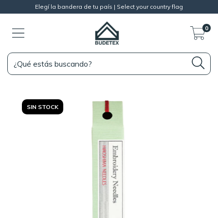
Elegí la bandera de tu país | Select your country flag
0
SIN STOCK