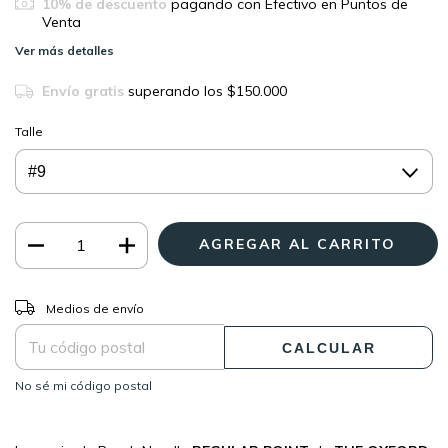
10% de descuento
pagando con Efectivo en Puntos de
Venta
Ver más detalles
Envío gratis
superando los
$150.000
Talle
CAMBIAR CP
Entregas para el CP:
Medios de envío
CALCULAR
No sé mi código postal