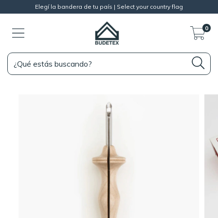
Elegí la bandera de tu país | Select your country flag
0