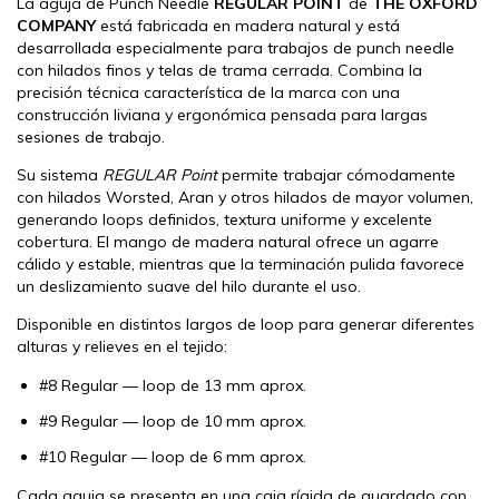
La aguja de Punch Needle
REGULAR POINT
de
THE OXFORD
COMPANY
está fabricada en madera natural y está
desarrollada especialmente para trabajos de punch needle
con hilados finos y telas de trama cerrada. Combina la
precisión técnica característica de la marca con una
construcción liviana y ergonómica pensada para largas
sesiones de trabajo.
Su sistema
REGULAR Point
permite trabajar cómodamente
con hilados Worsted, Aran y otros hilados de mayor volumen,
generando loops definidos, textura uniforme y excelente
cobertura. El mango de madera natural ofrece un agarre
cálido y estable, mientras que la terminación pulida favorece
un deslizamiento suave del hilo durante el uso.
Disponible en distintos largos de loop para generar diferentes
alturas y relieves en el tejido:
#8 Regular — loop de 13 mm aprox.
#9 Regular — loop de 10 mm aprox.
#10 Regular — loop de 6 mm aprox.
Cada aguja se presenta en una caja rígida de guardado con