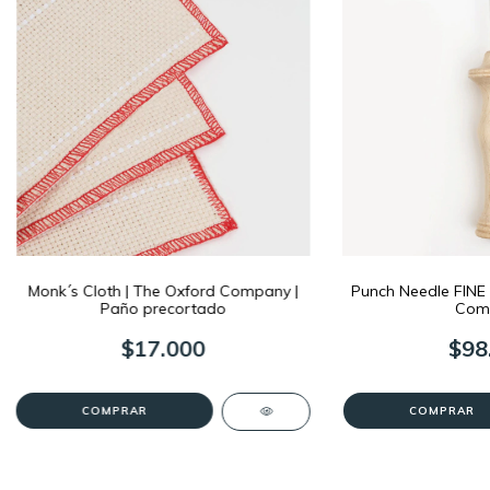
Monk´s Cloth | The Oxford Company |
Punch Needle FINE 
Paño precortado
Com
$17.000
$98
COMPRAR
COMPRAR