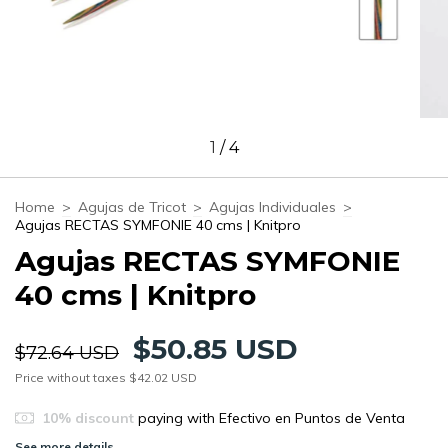
1
/
4
Home
>
Agujas de Tricot
>
Agujas Individuales
>
Agujas RECTAS SYMFONIE 40 cms | Knitpro
Agujas RECTAS SYMFONIE
40 cms | Knitpro
$50.85 USD
$72.64 USD
Price without taxes
$42.02 USD
10% discount
paying with Efectivo en Puntos de Venta
See more details