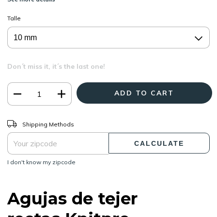
Talle
Don´t miss it, it´s the last one!
CHANGE ZIPCODE
Shipping for zipcode:
Shipping Methods
CALCULATE
I don't know my zipcode
Agujas de tejer