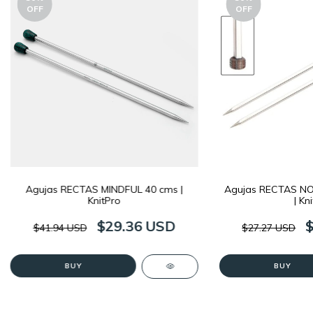
OFF
OFF
Agujas RECTAS MINDFUL 40 cms |
Agujas RECTAS NO
KnitPro
| Kn
$29.36 USD
$41.94 USD
$27.27 USD
BUY
BUY