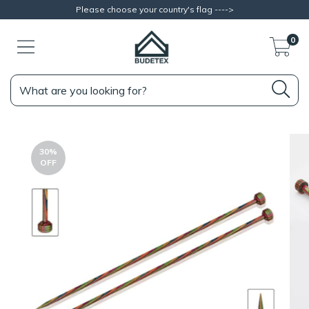
Please choose your country's flag ---->
0
30
%
OFF