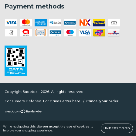
Payment methods
Copyright Budetex - 2026. All rights reserved.
Consumers Defense. For claims
enter here.
/
Cancel your order
While navigating this site
you accept the use of cookies
to
UNDERSTOOD
improve your shopping experience.