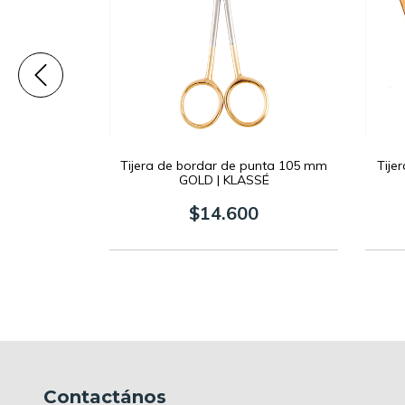
noxidable 240
Tijera de bordar de punta 105 mm
Tije
 SCISSORS
GOLD | KLASSÉ
0
$14.600
Contactános