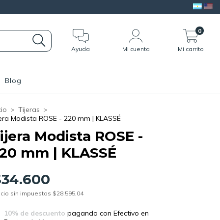
0
Ayuda
Mi cuenta
Mi carrito
Blog
cio
>
Tijeras
>
jera Modista ROSE - 220 mm | KLASSÉ
ijera Modista ROSE -
20 mm | KLASSÉ
$34.600
cio sin impuestos
$28.595,04
10% de descuento
pagando con Efectivo en