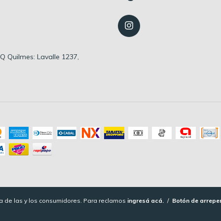
 HQ Quilmes: Lavalle 1237,
 de las y los consumidores. Para reclamos
ingresá acá.
/
Botón de arrepe