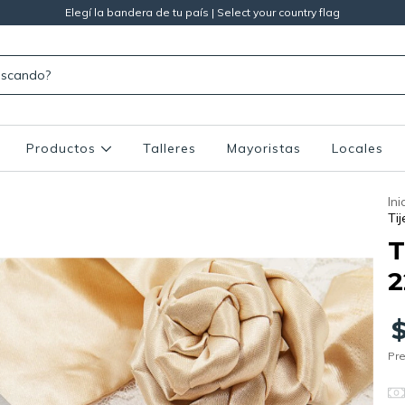
Elegí la bandera de tu país | Select your country flag
Productos
Talleres
Mayoristas
Locales
Ini
Ti
T
2
Pre