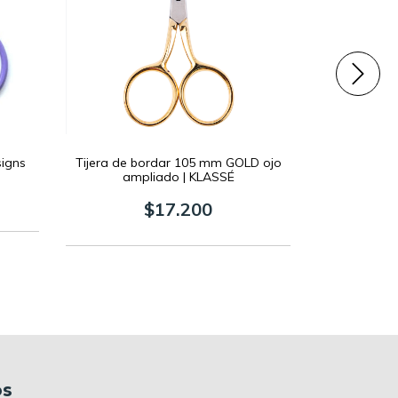
signs
Tijera de bordar 105 mm GOLD ojo
Tijera pl
ampliado | KLASSÉ
$17.200
os