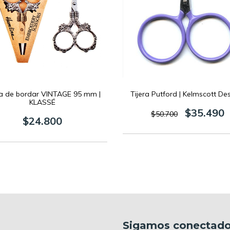
ra de bordar VINTAGE 95 mm |
Tijera Putford | Kelmscott De
KLASSÉ
$35.490
$50.700
$24.800
Sigamos conectad