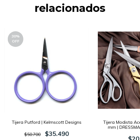
relacionados
30
%
OFF
Tijera Putford | Kelmscott Designs
Tijera Modista Ac
mm | DRESSMA
$35.490
$50.700
$20