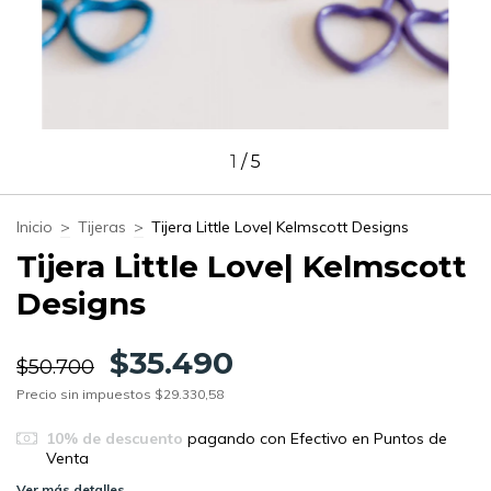
1
/
5
Inicio
>
Tijeras
>
Tijera Little Love| Kelmscott Designs
Tijera Little Love| Kelmscott
Designs
$35.490
$50.700
Precio sin impuestos
$29.330,58
10% de descuento
pagando con Efectivo en Puntos de
Venta
Ver más detalles