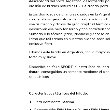
descerdada
del norte Argentino, desarrollado por
división de hilados naturales
B-TEX
creado para lo
Estas dos razas de animales criados en la Argent
caraterísticas geográficas de nuestro país: un cl
ovejas merino y climas de gran amplitud térmica 
desarrollen ese pelo tan largo y fino característico
Sumado a la técnica (cara, laboriosa y escasa en
llama que utilizamos en nuestros hilados sean sol
exclusiva fibra.
Hilamos este hilado en Argentina, con la mayor de
tacto muy suave.
Disponible en título
SPORT
, nuestra línea de lana
tintura, conseguidos únicamente mediante el blen
sin químicos.
Características técnicas del hilado:
Fibra dominante:
Merino
Composición:
50% Merino 21 µm / 50% Llama