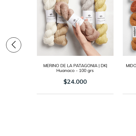
MERINO DE LA PATAGONIA | DK|
MIDOR
Huanaco - 100 grs
$24.000
7,5 mic. |
 - 100 grs
0