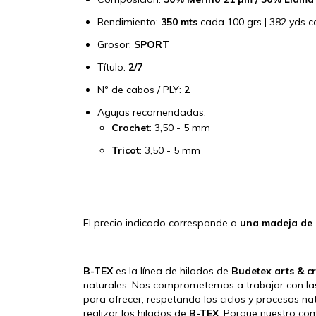
Rendimiento:
350 mts
cada 100 grs | 382 yds c
Grosor:
SPORT
Título:
2/7
Nº de cabos / PLY:
2
Agujas recomendadas:
Crochet
: 3,50 - 5 mm
Tricot
: 3,50 - 5 mm
El precio indicado corresponde a
una madeja de
B-TEX
es la línea de hilados de
Budetex arts & cr
naturales. Nos comprometemos a trabajar con la
para ofrecer, respetando los ciclos y procesos nat
realizar los hilados de
B-TEX
. Porque nuestro com