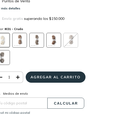
Puntos de Venta
 más detalles
Envío gratis
superando los
$150.000
or:
IK01 - Crudo
CAMBIAR CP
regas para el CP:
Medios de envío
CALCULAR
sé mi código postal