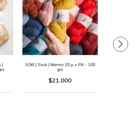
 |
SOKI | Sock | Merino 20 µ + PA - 100
MERINO ESENC
grs
grs
colores 
$21.000