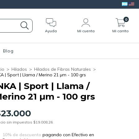
0
Ayuda
Mi cuenta
Mi carrito
Blog
cio
>
Hilados
>
Hilados de Fibras Naturales
>
KA | Sport | Llama / Merino 21 µm - 100 grs
NKA | Sport | Llama /
erino 21 µm - 100 grs
$23.000
cio sin impuestos
$19.008,26
10% de descuento
pagando con Efectivo en