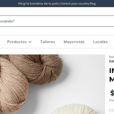
Elegí la bandera de tu país | Select your country flag
Productos
Talleres
Mayoristas
Locales
Ini
IN
I
M
Pre