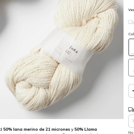
Ver
Col
Ent
nd
50% lana merino de 21 micrones
y
50% Llama
No 