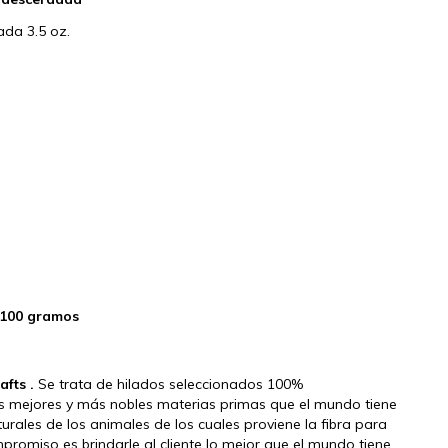
ada 3.5 oz.
 100 gramos
afts .
Se trata de hilados seleccionados 100%
s mejores y más nobles materias primas que el mundo tiene
urales de los animales de los cuales proviene la fibra para
promiso es brindarle al cliente lo mejor que el mundo tiene