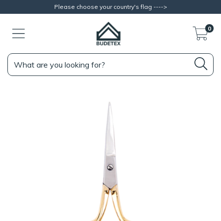
Please choose your country's flag ---->
0