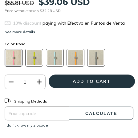
$39.06 USD
$55.81 USD
Price without taxes
$32.28 USD
10% discount
paying with Efectivo en Puntos de Venta
See more details
Color:
Rosa
CHANGE ZIPCODE
Shipping for zipcode:
Shipping Methods
CALCULATE
I don't know my zipcode