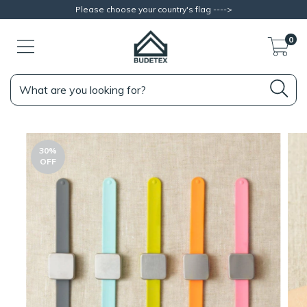
Please choose your country's flag ---->
0
30
%
OFF