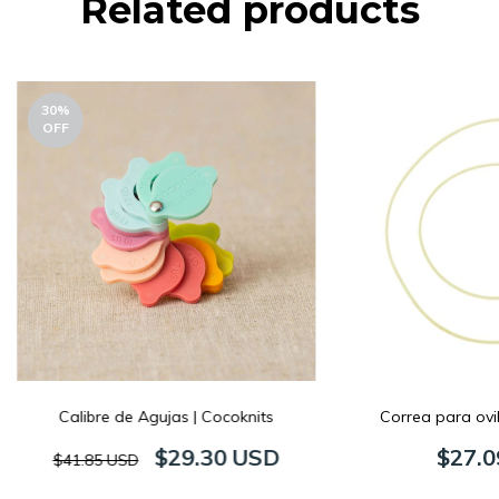
Related products
30
%
OFF
Calibre de Agujas | Cocoknits
Correa para ovi
$29.30 USD
$27.0
$41.85 USD