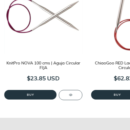
KnitPro NOVA 100 cms | Aguja Circular
ChiaoGoo RED Lac
FIJA
Circul
$23.85 USD
$62.8
BUY
BUY