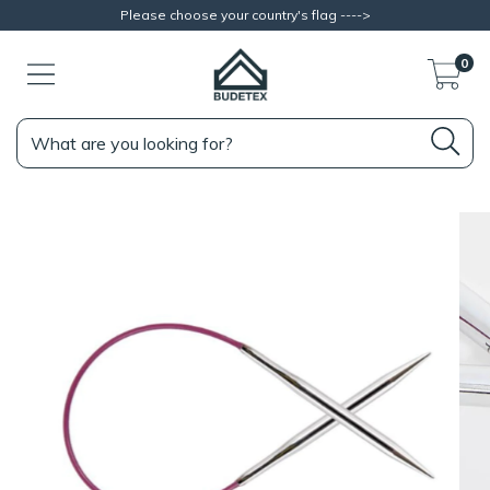
Please choose your country's flag ---->
0