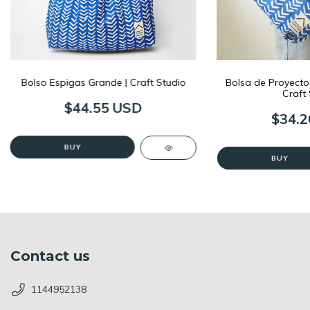
Bolso Espigas Grande | Craft Studio
Bolsa de Proyecto
Craft 
$44.55 USD
$34.2
BUY
BUY
Contact us
1144952138