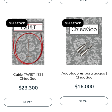
SIN STOCK
SIN STOCK
Adaptadores para agujas |
Cable TWIST [S] |
ChiaoGoo
ChiaoGoo
$16.000
$23.300
VER
VER