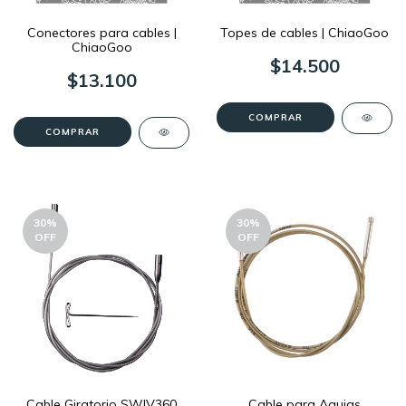
Conectores para cables |
Topes de cables | ChiaoGoo
ChiaoGoo
$14.500
$13.100
COMPRAR
COMPRAR
30
%
30
%
OFF
OFF
Cable Giratorio SWIV360
Cable para Agujas