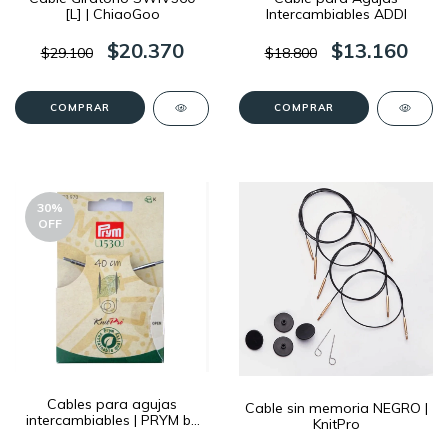
[L] | ChiaoGoo
Intercambiables ADDI
$20.370
$13.160
$29.100
$18.800
COMPRAR
COMPRAR
30
%
OFF
Cables para agujas
Cable sin memoria NEGRO |
intercambiables | PRYM by
KnitPro
KnitPro