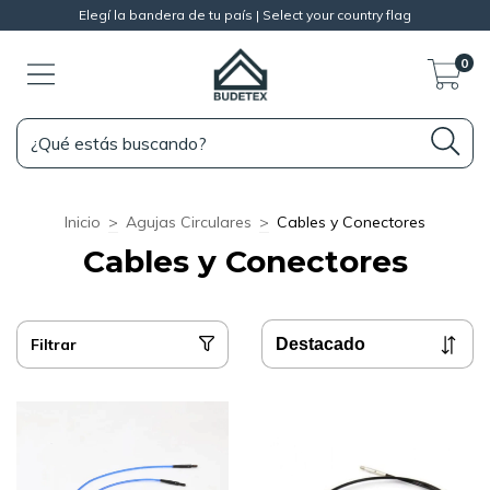
Elegí la bandera de tu país | Select your country flag
0
Inicio
>
Agujas Circulares
>
Cables y Conectores
Cables y Conectores
Filtrar