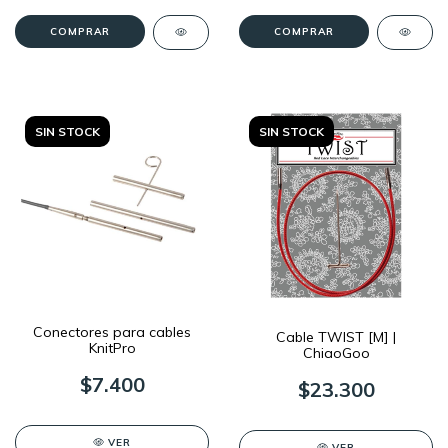
COMPRAR
SIN STOCK
SIN STOCK
Conectores para cables
Cable TWIST [M] |
KnitPro
ChiaoGoo
$7.400
$23.300
VER
VER