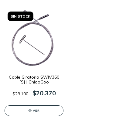
SIN STOCK
Cable Giratorio SWIV360
[S] | ChiaoGoo
$20.370
$29.100
VER